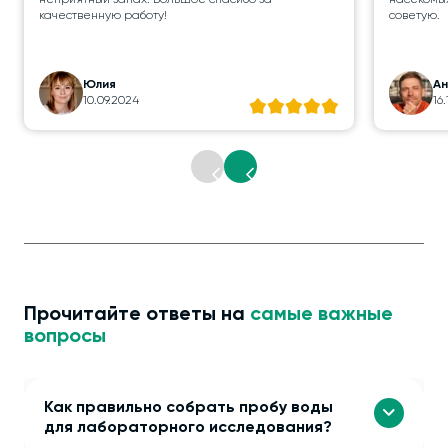
неприятный запах. Большое спасибо за
насекомых
качественную работу!
советую.
Юлия
А
10.09.2024
16
Прочитайте ответы на
самые важные
вопросы
Как правильно собрать пробу воды
для лабораторного исследования?