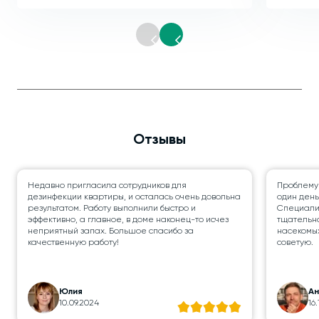
Отзывы
Недавно пригласила сотрудников для
Проблему
дезинфекции квартиры, и осталась очень довольна
один день
результатом. Работу выполнили быстро и
Специалис
эффективно, а главное, в доме наконец-то исчез
тщательно
неприятный запах. Большое спасибо за
насекомых
качественную работу!
советую.
Юлия
А
10.09.2024
16