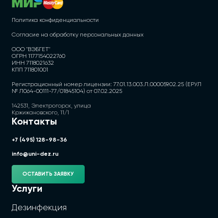
Политика конфиденциальности
Согласие на обработку персональных данных
ООО "ВЭБГЕТ"
ОГРН 1177154022760
ИНН 7118021632
КПП 711801001
Регистрационный номер лицензии: 77.01.13.003.Л.000059.02.25 (ЕРУЛ
№ Л064-00111-77/01845104) от 07.02.2025
142531, Электрогорск, улица
Кржижановского, 11/1
Контакты
+7 (495) 128-98-36
info@uni-dez.ru
ОСТАВИТЬ ЗАЯВКУ
Услуги
Дезинфекция