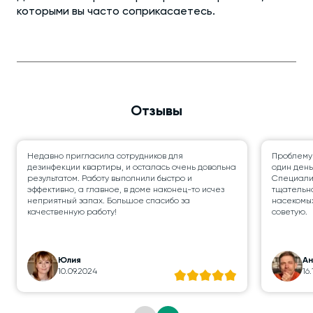
которыми вы часто соприкасаетесь.
Отзывы
Недавно пригласила сотрудников для
Проблему
дезинфекции квартиры, и осталась очень довольна
один день
результатом. Работу выполнили быстро и
Специалис
эффективно, а главное, в доме наконец-то исчез
тщательно
неприятный запах. Большое спасибо за
насекомых
качественную работу!
советую.
Юлия
А
10.09.2024
16