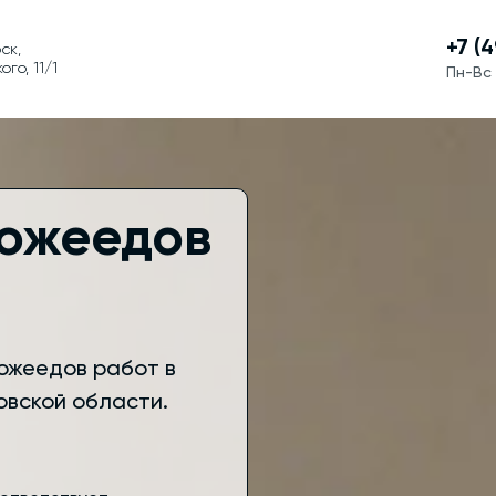
+7 (
ск,
го, 11/1
Пн-Вс 
кожеедов
ожеедов работ в
овской области.