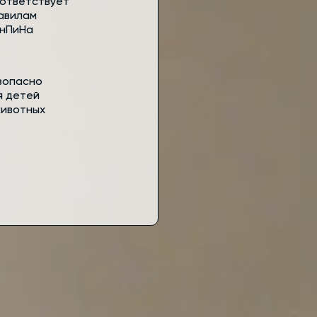
ответствует
авилам
нПиНа
зопасно
я детей
животных