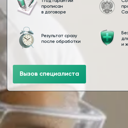
1 год гарантии
Со
прописан
пр
в договоре
Са
Бе
Результат сразу
дл
после обработки
и 
Вызов специалиста