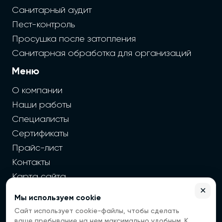
Санитарный аудит
Пест-контроль
Просушка после затопления
Санитарная обработка для организаций
Меню
О компании
Наши работы
Специалисты
Сертификаты
Прайс-лист
Контакты
Карта сайта
✕
Мы используем cookie
2026 г. Cайт санэпидемстанции — Все права защищены
Сайт использует cookie-файлы, чтобы сделать
Все цены на сайте носят информационный
ваше пребывание на нем максимально удобным. К