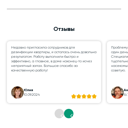
Отзывы
Недавно пригласила сотрудников для
Проблему
дезинфекции квартиры, и осталась очень довольна
один день
результатом. Работу выполнили быстро и
Специалис
эффективно, а главное, в доме наконец-то исчез
тщательно
неприятный запах. Большое спасибо за
насекомых
качественную работу!
советую.
Юлия
А
10.09.2024
16