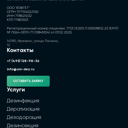
ООО "ВЭБГЕТ"
ОГРН 1177154022760
ИНН 7118021632
КПП 711801001
Регистрационный номер лицензии: 77.01.13.003.Л.000059.02.25 (ЕРУЛ
№ Л064-00111-77/01845104) от 07.02.2025
141190, Фрязино, улица Ленина,
12
Контакты
+7 (495) 128-98-36
info@uni-dez.ru
ОСТАВИТЬ ЗАЯВКУ
Услуги
Дезинфекция
Дератизация
Дезодорация
Дезинсекция