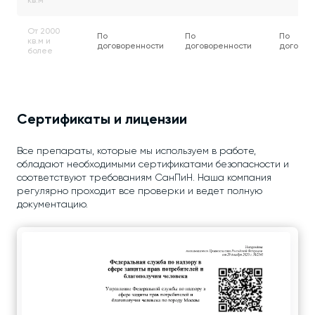
кв.м
От 2000
По
По
По
кв.м и
договоренности
договоренности
договор
более
Сертификаты и лицензии
Все препараты, которые мы используем в работе,
обладают необходимыми сертификатами безопасности и
соответствуют требованиям СанПиН. Наша компания
регулярно проходит все проверки и ведет полную
документацию.