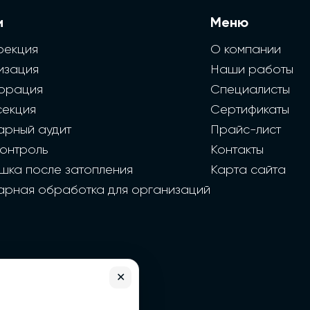
и
Меню
фекция
О компании
изация
Наши работы
орация
Специалисты
секция
Сертификаты
арный аудит
Прайс-лист
контроль
Контакты
шка после затопления
Карта сайта
арная обработка для организаций
✕