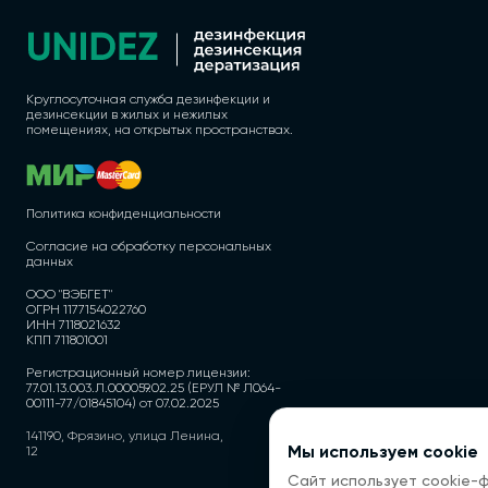
Круглосуточная служба дезинфекции и
дезинсекции в жилых и нежилых
помещениях, на открытых пространствах.
Политика конфиденциальности
Согласие на обработку персональных
данных
ООО "ВЭБГЕТ"
ОГРН 1177154022760
ИНН 7118021632
КПП 711801001
Регистрационный номер лицензии:
77.01.13.003.Л.000059.02.25 (ЕРУЛ № Л064-
00111-77/01845104) от 07.02.2025
141190, Фрязино, улица Ленина,
Мы используем cookie
12
Сайт использует cookie-