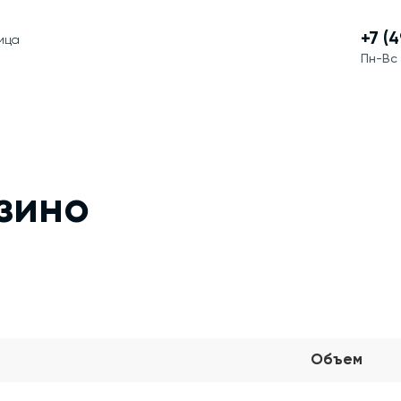
+7 (
лица
Пн-Вс 
зино
Объем