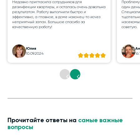
Недавно пригласила сотрудников для
Проблему
дезинфекции квартиры, и осталась очень довольна
один день
результатом. Работу выполнили быстро и
Специалис
эффективно, а главное, в доме наконец-то исчез
тщательно
неприятный запах. Большое спасибо за
насекомых
качественную работу!
советую.
Юлия
А
10.09.2024
16
Прочитайте ответы на
самые важные
вопросы