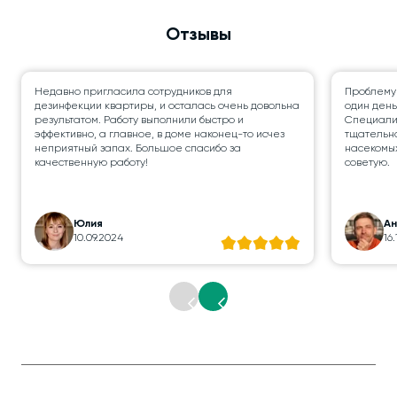
Отзывы
Недавно пригласила сотрудников для
Проблему
дезинфекции квартиры, и осталась очень довольна
один день
результатом. Работу выполнили быстро и
Специалис
эффективно, а главное, в доме наконец-то исчез
тщательно
неприятный запах. Большое спасибо за
насекомых
качественную работу!
советую.
Юлия
А
10.09.2024
16