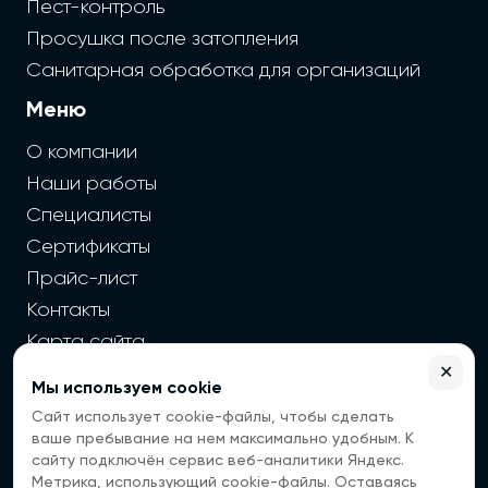
Пест-контроль
Просушка после затопления
Санитарная обработка для организаций
Меню
О компании
Наши работы
Специалисты
Сертификаты
Прайс-лист
Контакты
Карта сайта
✕
Мы используем cookie
2026 г. Cайт санэпидемстанции — Все права защищены
Сайт использует cookie-файлы, чтобы сделать
Все цены на сайте носят информационный
ваше пребывание на нем максимально удобным. К
характер, окончательная цена зависит от многих
сайту подключён сервис веб-аналитики Яндекс.
факторов. Информация с сайта не является
Метрика, использующий cookie-файлы. Оставаясь