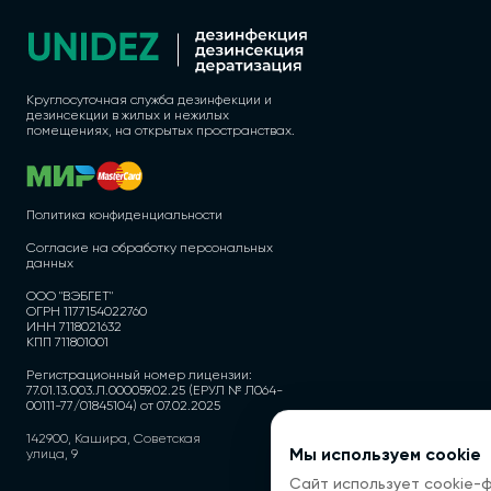
Круглосуточная служба дезинфекции и
дезинсекции в жилых и нежилых
помещениях, на открытых пространствах.
Политика конфиденциальности
Согласие на обработку персональных
данных
ООО "ВЭБГЕТ"
ОГРН 1177154022760
ИНН 7118021632
КПП 711801001
Регистрационный номер лицензии:
77.01.13.003.Л.000059.02.25 (ЕРУЛ № Л064-
00111-77/01845104) от 07.02.2025
142900, Кашира, Советская
Мы используем cookie
улица, 9
Сайт использует cookie-