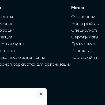
и
Меню
фекция
О компании
изация
Наши работы
орация
Специалисты
секция
Сертификаты
арный аудит
Прайс-лист
контроль
Контакты
шка после затопления
Карта сайта
арная обработка для организаций
✕