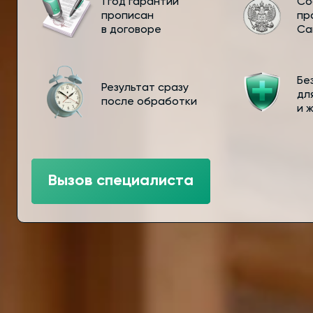
1 год гарантии
Со
прописан
пр
в договоре
Са
Бе
Результат сразу
дл
после обработки
и 
Вызов специалиста