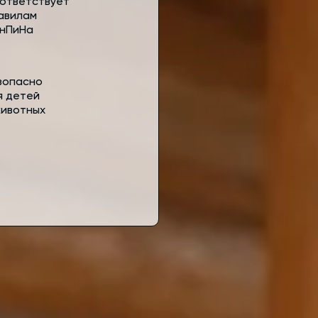
ответствует
авилам
нПиНа
зопасно
я детей
животных