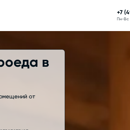
+7 (
Пн-Вс 
роеда в
омещений от