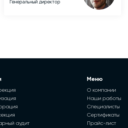
Генеральный директор
и
Меню
фекция
О компании
изация
Наши работы
орация
Специалисты
секция
Сертификаты
арный аудит
Прайс-лист