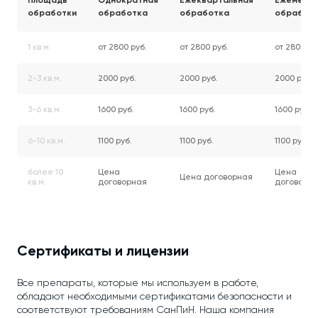
Площадь
Однократная
Ежеквартальная
Ежемесяч
обработки
обработка
обработка
обработ
1 кв.м.
от 2800 руб.
от 2800 руб.
от 2800 ру
2-3 кв.м.
2000 руб.
2000 руб.
2000 руб.
3-6 кв.м.
1600 руб.
1600 руб.
1600 руб.
6-10 кв.м.
1100 руб.
1100 руб.
1100 руб.
более 10
Цена
Цена
Цена договорная
кв.м.
договорная
договорн
Сертификаты и лицензии
Все препараты, которые мы используем в работе,
обладают необходимыми сертификатами безопасности и
соответствуют требованиям СанПиН. Наша компания