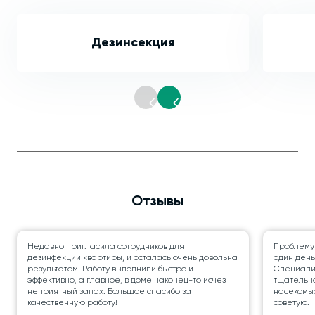
Дезинсекция
Отзывы
Недавно пригласила сотрудников для
Проблему
дезинфекции квартиры, и осталась очень довольна
один день
результатом. Работу выполнили быстро и
Специалис
эффективно, а главное, в доме наконец-то исчез
тщательно
неприятный запах. Большое спасибо за
насекомых
качественную работу!
советую.