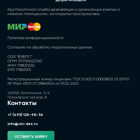
Круглосуточная служба дезинфекции и дезинсекции в жилых и
нежилых помещениях, на открытых пространствах.
Политика конфиденциальности
Согласие на обработку персональных данных
ООО "ВЭБГЕТ"
ОГРН 1177154022760
ИНН 7118021632
КПП 711801001
Регистрационный номер лицензии: 77.01.13.003.Л.000059.02.25 (ЕРУЛ
№ Л064-00111-77/01845104) от 07.02.2025
140055, Котельники, 2-й
Покровский проезд, 8
Контакты
+7 (495) 128-98-36
info@uni-dez.ru
ОСТАВИТЬ ЗАЯВКУ