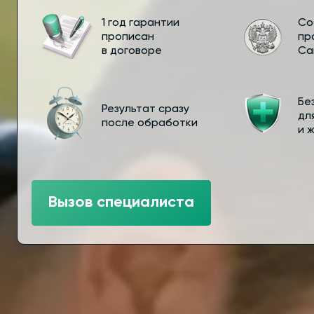
1 год гарантии
Со
прописан
пр
в договоре
Са
Бе
Результат сразу
дл
после обработки
и 
Вызов специалиста