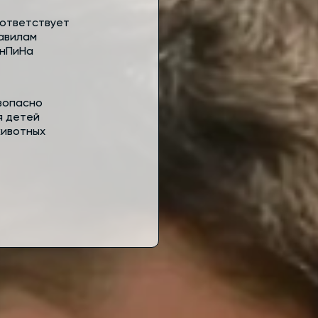
ответствует
авилам
нПиНа
зопасно
я детей
животных