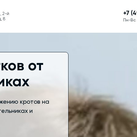
+7 (
, 2-й
, 8
Пн-Вс 
ков от
иках
жению кротов на
тельниках и