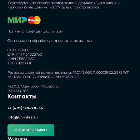
Круглосуточная служба дезинфекции и дезинсекции в жилых и
нежилых помещениях, на открытых пространствах.
Политика конфиденциальности
Согласие на обработку персональных данных
ООО "ВЭБГЕТ"
ОГРН 1177154022760
ИНН 7118021632
КПП 711801001
Регистрационный номер лицензии: 77.01.13.003.Л.000059.02.25 (ЕРУЛ
№ Л064-00111-77/01845104) от 07.02.2025
143003, Одинцово, Маршала
Жукова, 41А
Контакты
+7 (495) 128-98-36
info@uni-dez.ru
ОСТАВИТЬ ЗАЯВКУ