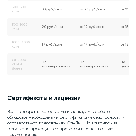
300-500
33 руб./кв.м
от 23 руб./кв.м
от 21 руб
кв.м
500-1000
20 руб./кв.м
от 17 руб./кв.м
от 15 руб
кв.м
1000-2000
17 руб./кв.м
от 14 руб./кв.м
от 12 руб
кв.м
От 2000
По
По
По
кв.м и
договоренности
договоренности
договор
более
Сертификаты и лицензии
Все препараты, которые мы используем в работе,
обладают необходимыми сертификатами безопасности и
соответствуют требованиям СанПиН. Наша компания
регулярно проходит все проверки и ведет полную
документацию.