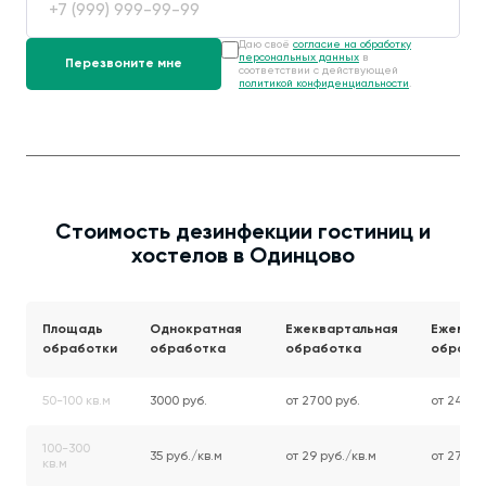
Даю своё
согласие на обработку
персональных данных
в
соответствии с действующей
политикой конфиденциальности
.
Стоимость дезинфекции гостиниц и
хостелов в Одинцово
Площадь
Однократная
Ежеквартальная
Ежемес
обработки
обработка
обработка
обрабо
50-100 кв.м
3000 руб.
от 2700 руб.
от 2400 
100-300
35 руб./кв.м
от 29 руб./кв.м
от 27 руб
кв.м