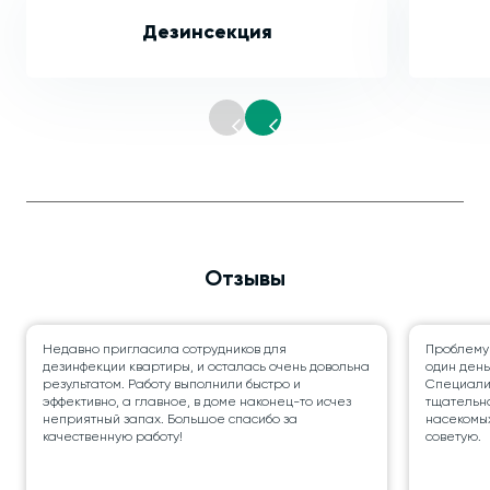
Дезинсекция
Отзывы
Недавно пригласила сотрудников для
Проблему
дезинфекции квартиры, и осталась очень довольна
один день
результатом. Работу выполнили быстро и
Специалис
эффективно, а главное, в доме наконец-то исчез
тщательно
неприятный запах. Большое спасибо за
насекомых
качественную работу!
советую.