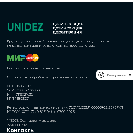
Круглосуточная служба дезинфекции и дезинсекции в жилых и
нежилых помещениях, на открытых пространствах.
Политика конфиденциальности
Privacy notice
Согласие на обработку персональных данных
ООО "ВЭБГЕТ"
ОГРН 1177154022760
ИНН 7118021632
КПП 711801001
Регистрационный номер лицензии: 77.01.13.003.Л.000059.02.25 (ЕРУЛ
№ Л064-00111-77/01845104) от 07.02.2025
143003, Одинцово, Маршала
Жукова, 41А
Контакты