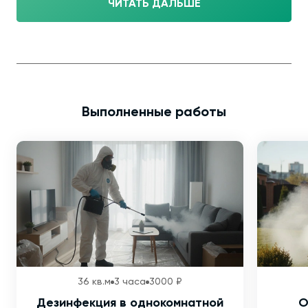
ЧИТАТЬ ДАЛЬШЕ
Выполненные работы
36 кв.м
3 часа
3000 ₽
Дезинфекция в однокомнатной
О