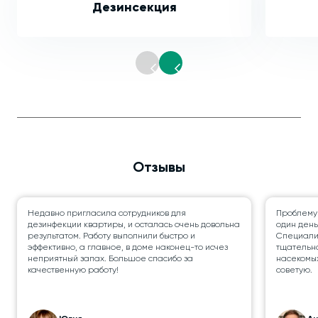
Дезинсекция
Отзывы
Недавно пригласила сотрудников для
Проблему
дезинфекции квартиры, и осталась очень довольна
один день
результатом. Работу выполнили быстро и
Специалис
эффективно, а главное, в доме наконец-то исчез
тщательно
неприятный запах. Большое спасибо за
насекомых
качественную работу!
советую.