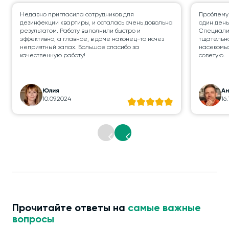
Недавно пригласила сотрудников для
Проблему
дезинфекции квартиры, и осталась очень довольна
один день
результатом. Работу выполнили быстро и
Специалис
эффективно, а главное, в доме наконец-то исчез
тщательно
неприятный запах. Большое спасибо за
насекомых
качественную работу!
советую.
Юлия
А
10.09.2024
16
Прочитайте ответы на
самые важные
вопросы