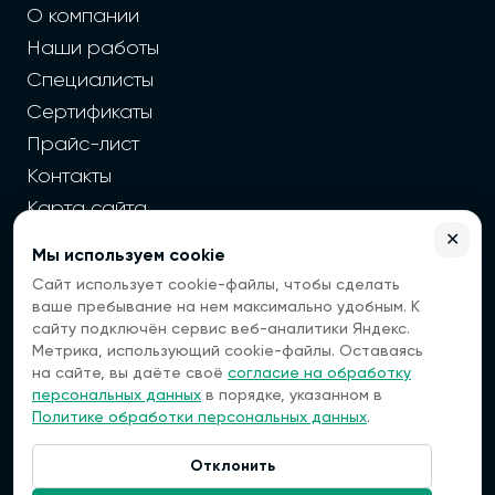
О компании
Наши работы
Специалисты
Сертификаты
Прайс-лист
Контакты
Карта сайта
✕
Мы используем cookie
2026 г. Cайт санэпидемстанции — Все права защищены
Сайт использует cookie-файлы, чтобы сделать
Все цены на сайте носят информационный
ваше пребывание на нем максимально удобным. К
характер, окончательная цена зависит от многих
сайту подключён сервис веб-аналитики Яндекс.
факторов. Информация с сайта не является
Метрика, использующий cookie-файлы. Оставаясь
публичной офертой.
на сайте, вы даёте своё
согласие на обработку
Мы — платформа, которая помогает вам найти
персональных данных
в порядке, указанном в
специалистов по дезинфекции. Мы не оказываем
Политике обработки персональных данных
.
услуги напрямую, а передаем ваши заявки
проверенным исполнителям.
Отклонить
Наша компания не несет ответственности за
Связаться:
качество выполненных работ или услуг,