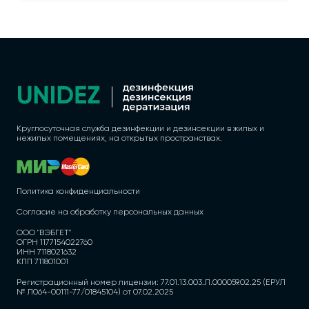
Круглосуточная служба дезинфекции и дезинсекции в жилых и
нежилых помещениях, на открытых пространствах.
Политика конфиденциальности
Согласие на обработку персональных данных
ООО "ВЭБГЕТ"
ОГРН 1177154022760
ИНН 7118021632
КПП 711801001
Регистрационный номер лицензии: 77.01.13.003.Л.000059.02.25 (ЕРУЛ
№ Л064-00111-77/01845104) от 07.02.2025