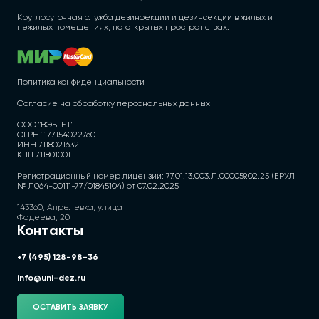
Круглосуточная служба дезинфекции и дезинсекции в жилых и
нежилых помещениях, на открытых пространствах.
Политика конфиденциальности
Согласие на обработку персональных данных
ООО "ВЭБГЕТ"
ОГРН 1177154022760
ИНН 7118021632
КПП 711801001
Регистрационный номер лицензии: 77.01.13.003.Л.000059.02.25 (ЕРУЛ
№ Л064-00111-77/01845104) от 07.02.2025
143360, Апрелевка, улица
Фадеева, 20
Контакты
+7 (495) 128-98-36
info@uni-dez.ru
ОСТАВИТЬ ЗАЯВКУ