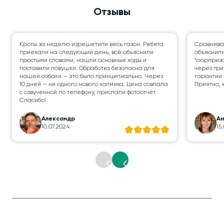
Отзывы
Кроты за неделю изрешетили весь газон. Ребята
Сравнивал
приехали на следующий день, всё объяснили
объяснили
простыми словами, нашли основные ходы и
“сюрпризо
поставили ловушки. Обработка безопасна для
через три
нашей собаки — это было принципиально. Через
гарантии 
10 дней — ни одного нового холмика. Цена совпала
Приятно, 
с озвученной по телефону, прислали фотоотчёт.
Спасибо!
Александр
Ан
10.07.2024
15