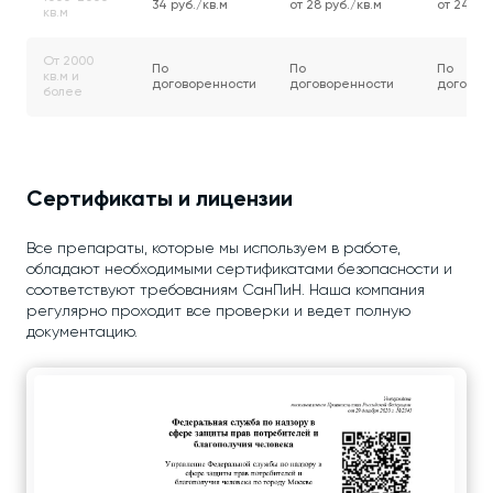
34 руб./кв.м
от 28 руб./кв.м
от 24 руб
кв.м
От 2000
По
По
По
кв.м и
договоренности
договоренности
договор
более
Сертификаты и лицензии
Все препараты, которые мы используем в работе,
обладают необходимыми сертификатами безопасности и
соответствуют требованиям СанПиН. Наша компания
регулярно проходит все проверки и ведет полную
документацию.