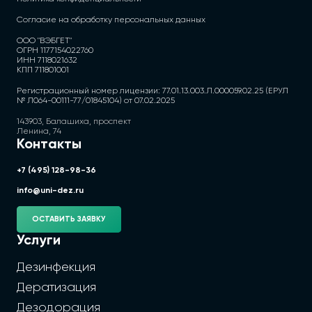
Согласие на обработку персональных данных
ООО "ВЭБГЕТ"
ОГРН 1177154022760
ИНН 7118021632
КПП 711801001
Регистрационный номер лицензии: 77.01.13.003.Л.000059.02.25 (ЕРУЛ
№ Л064-00111-77/01845104) от 07.02.2025
143903, Балашиха, проспект
Ленина, 74
Контакты
+7 (495) 128-98-36
info@uni-dez.ru
ОСТАВИТЬ ЗАЯВКУ
Услуги
Дезинфекция
Дератизация
Дезодорация