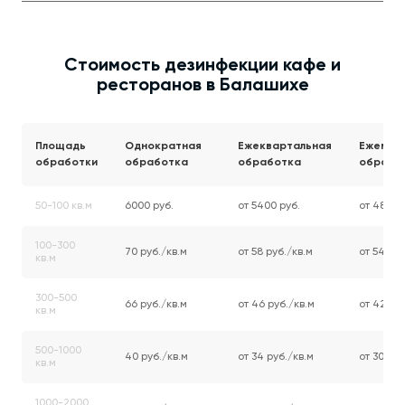
Стоимость дезинфекции кафе и
ресторанов в Балашихе
Площадь
Однократная
Ежеквартальная
Ежемес
обработки
обработка
обработка
обрабо
50-100 кв.м
6000 руб.
от 5400 руб.
от 4800 
100-300
70 руб./кв.м
от 58 руб./кв.м
от 54 руб
кв.м
300-500
66 руб./кв.м
от 46 руб./кв.м
от 42 руб
кв.м
500-1000
40 руб./кв.м
от 34 руб./кв.м
от 30 руб
кв.м
1000-2000