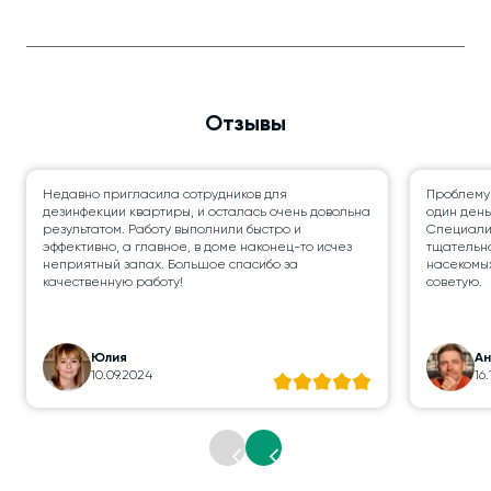
Отзывы
Недавно пригласила сотрудников для
Проблему
дезинфекции квартиры, и осталась очень довольна
один день
результатом. Работу выполнили быстро и
Специалис
эффективно, а главное, в доме наконец-то исчез
тщательно
неприятный запах. Большое спасибо за
насекомых
качественную работу!
советую.
Юлия
А
10.09.2024
16