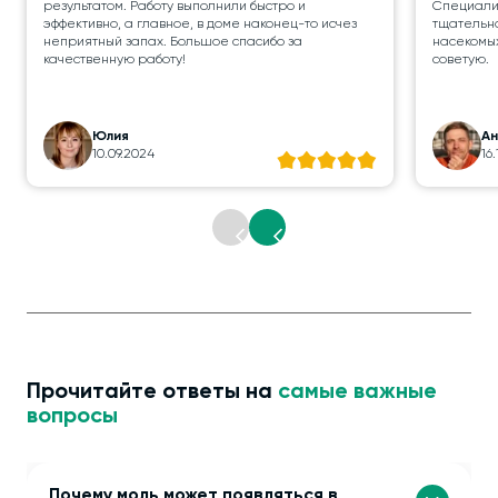
результатом. Работу выполнили быстро и
Специалис
эффективно, а главное, в доме наконец-то исчез
тщательно
неприятный запах. Большое спасибо за
насекомых
качественную работу!
советую.
Юлия
А
10.09.2024
16
Прочитайте ответы на
самые важные
вопросы
Почему моль может появляться в