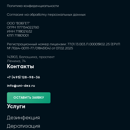
Политика конфиденциальности
Согласие на обработку персональных данных
ООО "ВЭБГЕТ"
ОГРН 1177154022760
ИНН 7118021632
КПП 711801001
Регистрационный номер лицензии: 77.01.13.003.Л.000059.02.25 (ЕРУЛ
№ Л064-00111-77/01845104) от 07.02.2025
143903, Балашиха, проспект
Ленина, 74
Контакты
+7 (495) 128-98-36
info@uni-dez.ru
ОСТАВИТЬ ЗАЯВКУ
Услуги
Дезинфекция
Дератизация