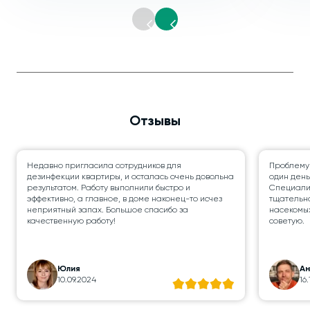
Отзывы
Недавно пригласила сотрудников для
Проблему
дезинфекции квартиры, и осталась очень довольна
один день
результатом. Работу выполнили быстро и
Специалис
эффективно, а главное, в доме наконец-то исчез
тщательно
неприятный запах. Большое спасибо за
насекомых
качественную работу!
советую.
Юлия
А
10.09.2024
16