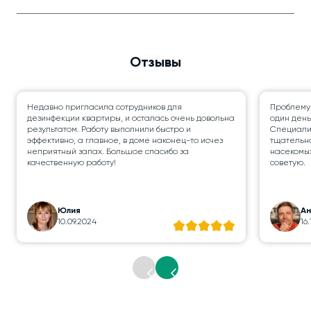
Отзывы
Недавно пригласила сотрудников для
Проблему
дезинфекции квартиры, и осталась очень довольна
один день
результатом. Работу выполнили быстро и
Специалис
эффективно, а главное, в доме наконец-то исчез
тщательно
неприятный запах. Большое спасибо за
насекомых
качественную работу!
советую.
Юлия
А
10.09.2024
16