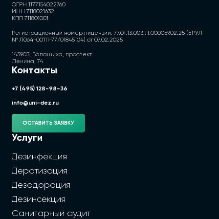
ОГРН 1177154022760
ИНН 7118021632
КПП 711801001
Регистрационный номер лицензии: 77.01.13.003.Л.000059.02.25 (ЕРУЛ
№ Л064-00111-77/01845104) от 07.02.2025
143903, Балашиха, проспект
Ленина, 74
Контакты
+7 (495) 128-98-36
info@uni-dez.ru
ОСТАВИТЬ ЗАЯВКУ
Услуги
Дезинфекция
Дератизация
Дезодорация
Дезинсекция
Санитарный аудит