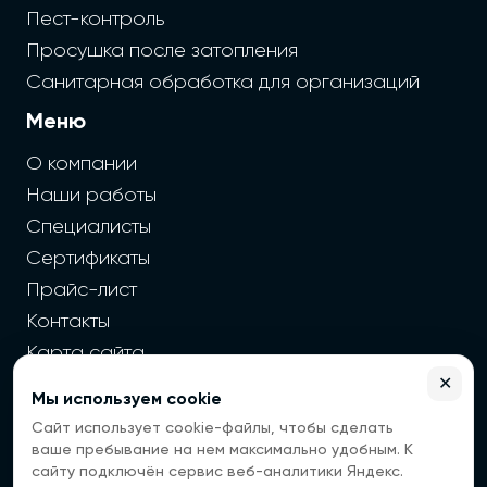
Пест-контроль
Просушка после затопления
Санитарная обработка для организаций
Меню
О компании
Наши работы
Специалисты
Сертификаты
Прайс-лист
Контакты
Карта сайта
✕
Мы используем cookie
2026 г. Cайт санэпидемстанции — Все права защищены
Сайт использует cookie-файлы, чтобы сделать
Все цены на сайте носят информационный
ваше пребывание на нем максимально удобным. К
характер, окончательная цена зависит от многих
сайту подключён сервис веб-аналитики Яндекс.
факторов. Информация с сайта не является