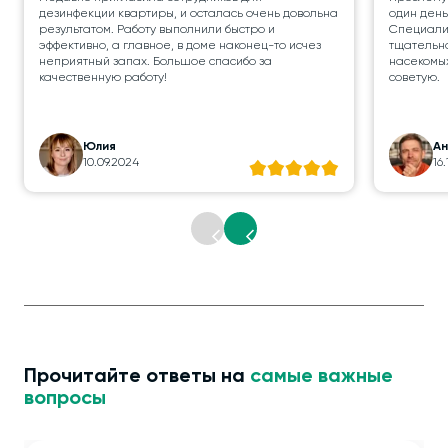
дезинфекции квартиры, и осталась очень довольна
один день
результатом. Работу выполнили быстро и
Специалис
эффективно, а главное, в доме наконец-то исчез
тщательно
неприятный запах. Большое спасибо за
насекомых
качественную работу!
советую.
Юлия
А
10.09.2024
16
Прочитайте ответы на
самые важные
вопросы