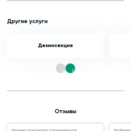
Другие услуги
Дезинсекция
Отзывы
Недавно пригласила сотрудников для
Проблему