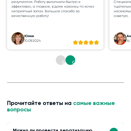
результатом. Работу выполнили быстро и
Специалис
эффективно, а главное, в доме наконец-то исчез
тщательно
неприятный запах. Большое спасибо за
насекомых
качественную работу!
советую.
Юлия
А
10.09.2024
16
Прочитайте ответы на
самые важные
вопросы
Можно ли провести дератизацию