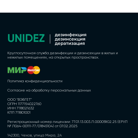
Круглосуточная служба дезинфекции и дезинсекции в жилых и
нежилых помещениях, на открытых пространствах.
Политика конфиденциальности
Согласие на обработку персональных данных
ООО "ВЭБГЕТ"
ОГРН 1177154022760
ИНН 7118021632
КПП 711801001
Регистрационный номер лицензии: 77.01.13.003.Л.000059.02.25 (ЕРУЛ
№ Л064-00111-77/01845104) от 07.02.2025
142300, Чехов, улица Мира, 2А