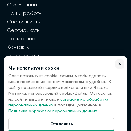
О компании
Наши работы
Специалисты
Сертификаты
Прайс-лист
Контакты
Карта сайта
✕
Мы используем cookie
2026 г. Cайт санэпидемстанции — Все права защищены
Сайт использует cookie-файлы, чтобы сделать
Все цены на сайте носят информационный
ваше пребывание на нем максимально удобным. К
характер, окончательная цена зависит от многих
сайту подключён сервис веб-аналитики Яндекс.
факторов. Информация с сайта не является
Метрика, использующий cookie-файлы. Оставаясь
публичной офертой.
на сайте, вы даёте своё
согласие на обработку
Мы — платформа, которая помогает вам найти
персональных данных
в порядке, указанном в
специалистов по дезинфекции. Мы не оказываем
Политике обработки персональных данных
.
услуги напрямую, а передаем ваши заявки
проверенным исполнителям.
Отклонить
Наша компания не несет ответственности за
Связаться:
качество выполненных работ или услуг,