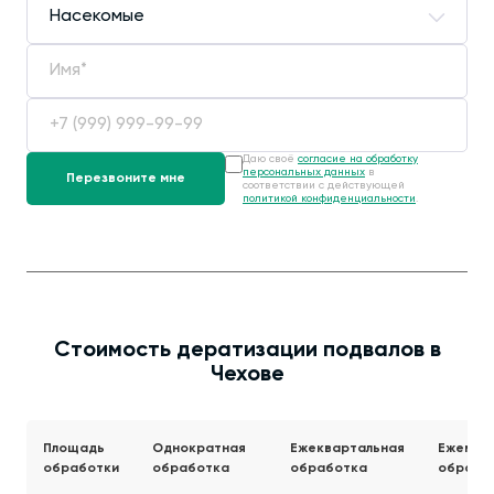
Даю своё
согласие на обработку
персональных данных
в
соответствии с действующей
политикой конфиденциальности
.
Стоимость дератизации подвалов в
Чехове
Площадь
Однократная
Ежеквартальная
Ежемес
обработки
обработка
обработка
обрабо