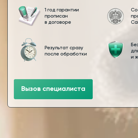
1 год гарантии
Со
прописан
пр
в договоре
Са
Бе
Результат сразу
дл
после обработки
и 
Вызов специалиста