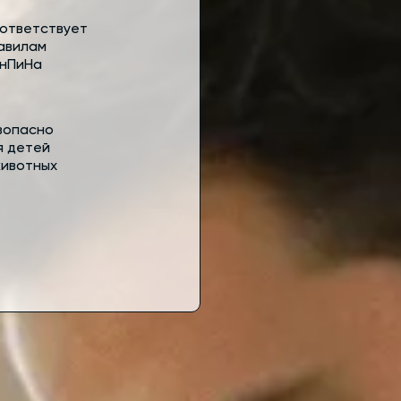
ответствует
авилам
нПиНа
зопасно
я детей
животных