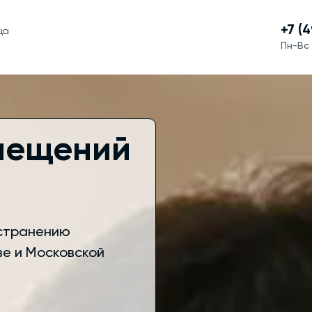
+7 (
ца
Пн-Вс 
мещений
устранению
ве и Московской