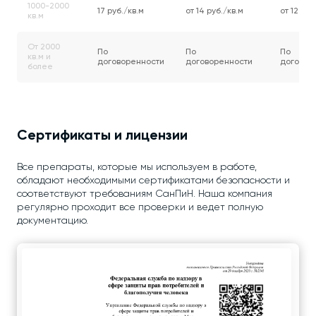
1000-2000
17 руб./кв.м
от 14 руб./кв.м
от 12 руб
кв.м
От 2000
По
По
По
кв.м и
договоренности
договоренности
договор
более
Сертификаты и лицензии
Все препараты, которые мы используем в работе,
обладают необходимыми сертификатами безопасности и
соответствуют требованиям СанПиН. Наша компания
регулярно проходит все проверки и ведет полную
документацию.