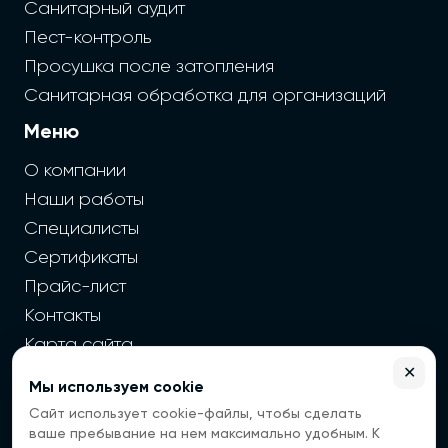
Санитарный аудит
Пест-контроль
Просушка после затопления
Санитарная обработка для организаций
Меню
О компании
Наши работы
Специалисты
Сертификаты
Прайс-лист
Контакты
Карта сайта
✕
Мы используем cookie
2026 г. Cайт санэпидемстанции — Все права защищены
Сайт использует cookie-файлы, чтобы сделать
Все цены на сайте носят информационный
ваше пребывание на нем максимально удобным. К