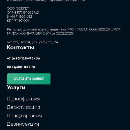
Согласие на обработку персональных данных
ООО "ВЭБГЕТ"
ОГРН 1177154022760
ИНН 7118021632
КПП 711801001
Регистрационный номер лицензии: 77.01.13.003.Л.000059.02.25 (ЕРУЛ
№ Л064-00111-77/01845104) от 07.02.2025
142300, Чехов, улица Мира, 2А
Контакты
+7 (495) 128-98-36
info@uni-dez.ru
ОСТАВИТЬ ЗАЯВКУ
Услуги
Дезинфекция
Дератизация
Дезодорация
Дезинсекция