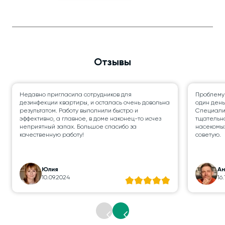
Отзывы
Недавно пригласила сотрудников для
Проблему
дезинфекции квартиры, и осталась очень довольна
один день
результатом. Работу выполнили быстро и
Специалис
эффективно, а главное, в доме наконец-то исчез
тщательно
неприятный запах. Большое спасибо за
насекомых
качественную работу!
советую.
Юлия
А
10.09.2024
16