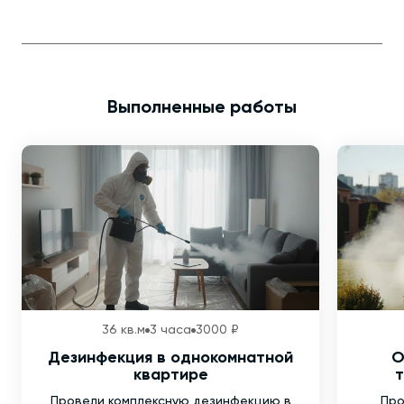
Выполненные работы
36 кв.м
3 часа
3000 ₽
Дезинфекция в однокомнатной
О
квартире
т
Провели комплексную дезинфекцию в
Про