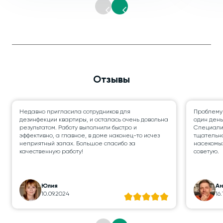
Отзывы
Недавно пригласила сотрудников для
Проблему
дезинфекции квартиры, и осталась очень довольна
один день
результатом. Работу выполнили быстро и
Специалис
эффективно, а главное, в доме наконец-то исчез
тщательно
неприятный запах. Большое спасибо за
насекомых
качественную работу!
советую.
Юлия
А
10.09.2024
16