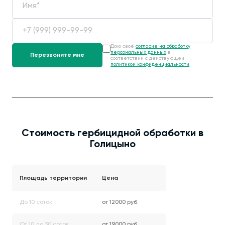
Даю своё
согласие на обработку
персональных данных
в
соответствии с действующей
политикой конфиденциальности
.
Стоимость гербицидной обработки в
Голицыно
Площадь территории
Цена
До 10 соток
от 12000 руб.
От 10 до 30 соток
от 19000 руб.