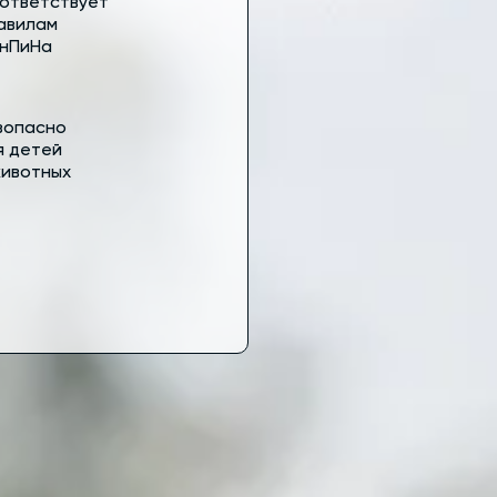
ответствует
авилам
нПиНа
зопасно
я детей
животных