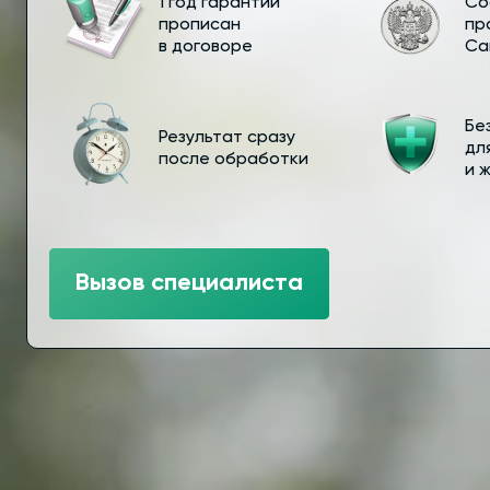
1 год гарантии
Со
прописан
пр
в договоре
Са
Бе
Результат сразу
дл
после обработки
и 
Вызов специалиста