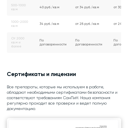
500-1000
40 руб./кв.м
от 34 руб./кв.м
от 30 руб
кв.м
1000-2000
34 руб./кв.м
от 28 руб./кв.м
от 24 руб
кв.м
От 2000
По
По
По
кв.м и
договоренности
договоренности
договор
более
Сертификаты и лицензии
Все препараты, которые мы используем в работе,
обладают необходимыми сертификатами безопасности и
соответствуют требованиям СанПиН. Наша компания
регулярно проходит все проверки и ведет полную
документацию.