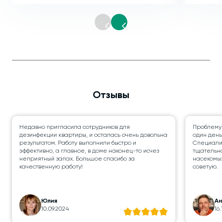
Отзывы
Недавно пригласила сотрудников для
Проблему
дезинфекции квартиры, и осталась очень довольна
один день
результатом. Работу выполнили быстро и
Специалис
эффективно, а главное, в доме наконец-то исчез
тщательно
неприятный запах. Большое спасибо за
насекомых
качественную работу!
советую.
Юлия
А
10.09.2024
16