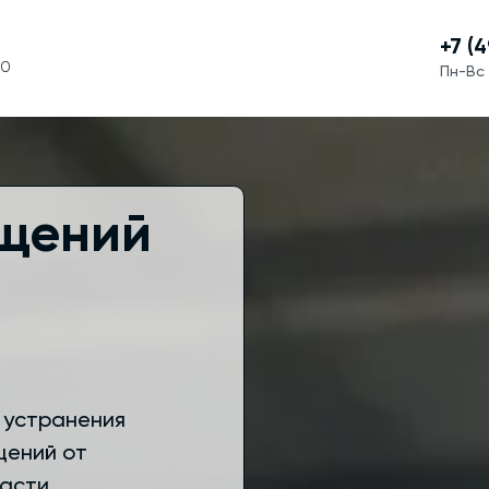
+7 (
60
Пн-Вс 
щений
 устранения
щений от
асти.