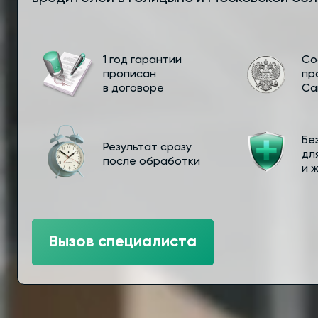
1 год гарантии
Со
прописан
пр
в договоре
Са
Бе
Результат сразу
дл
после обработки
и 
Вызов специалиста