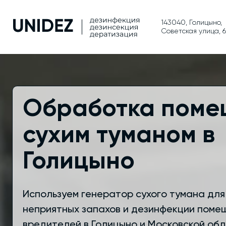
143040, Голицыно,
Советская улица, 
Обработка поме
сухим туманом в
Голицыно
Используем генератор сухого тумана для
неприятных запахов и дезинфекции поме
вредителей в Голицыно и Московской обл