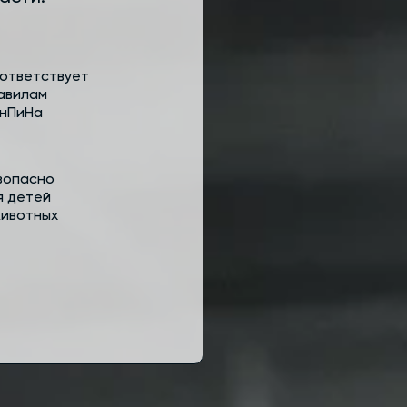
ответствует
авилам
нПиНа
зопасно
я детей
животных