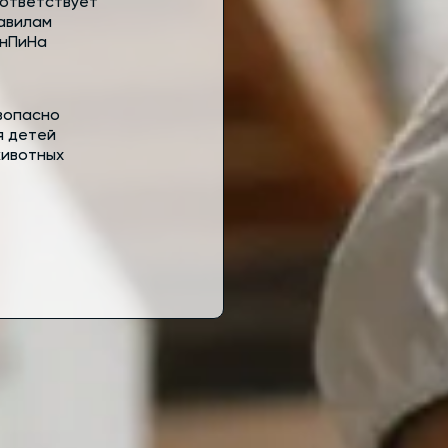
ответствует
авилам
нПиНа
зопасно
я детей
животных