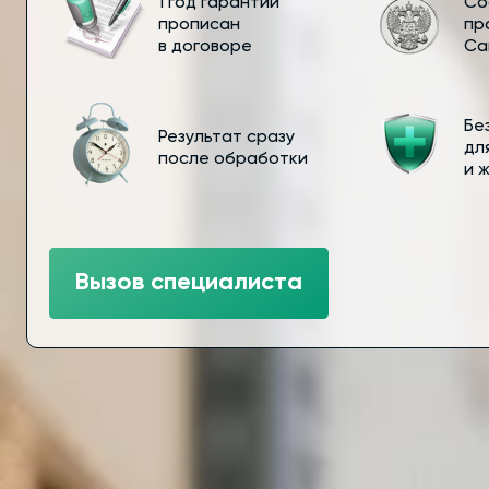
1 год гарантии
Со
прописан
пр
в договоре
Са
Бе
Результат сразу
дл
после обработки
и 
Вызов специалиста