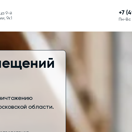
+7 (
ца 9-й
и, 9к1
Пн-Вс 
мещений
уничтожению
Московской области.