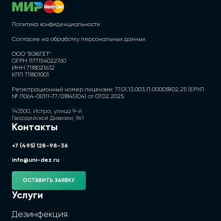
Политика конфиденциальности
Согласие на обработку персональных данных
ООО "ВЭБГЕТ"
ОГРН 1177154022760
ИНН 7118021632
КПП 711801001
Регистрационный номер лицензии: 77.01.13.003.Л.000059.02.25 (ЕРУЛ
№ Л064-00111-77/01845104) от 07.02.2025
143500, Истра, улица 9-й
Гвардейской Дивизии, 9к1
Контакты
+7 (495) 128-98-36
info@uni-dez.ru
ОСТАВИТЬ ЗАЯВКУ
Услуги
Дезинфекция