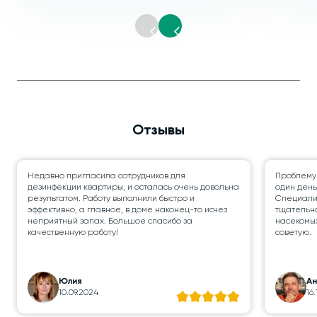
Отзывы
Недавно пригласила сотрудников для
Проблему
дезинфекции квартиры, и осталась очень довольна
один день
результатом. Работу выполнили быстро и
Специалис
эффективно, а главное, в доме наконец-то исчез
тщательно
неприятный запах. Большое спасибо за
насекомых
качественную работу!
советую.
Юлия
А
10.09.2024
16