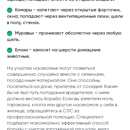
Комары − залетают через открытые форточки,
окна; попадают через вентиляционные люки, щели
в полу, стенах.
Муравьи − проникают абсолютно через любую
щель.
Блохи − заносят на шерсти домашние
животные.
На участке насекомые могут появиться
совершенно случайно вместе с семенами,
посадочным материалом. Они способны
поселиться на даче, прилетев от соседей. Каким
бы не был путь попадания вредителей, с ними
должна вестись борьба. Если вы заметили моль,
таракана, клопа или другое насекомое у себя в
жилище, обращайтесь в СЭС за
профессиональной помощью. Специалист
подберет максимально эффективный способ
борьбы с учетом зараженной площади, вида