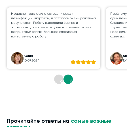
Недавно пригласила сотрудников для
Проблему
дезинфекции квартиры, и осталась очень довольна
один день
результатом. Работу выполнили быстро и
Специалис
эффективно, а главное, в доме наконец-то исчез
тщательно
неприятный запах. Большое спасибо за
насекомых
качественную работу!
советую.
Юлия
А
10.09.2024
16
Прочитайте ответы на
самые важные