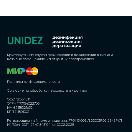
Круглосуточная служба дезинфекции и дезинсекции в жилых и
нежилых помещениях, на открытых пространствах.
Политика конфиденциальности
Согласие на обработку персональных данных
ООО "ВЭБГЕТ"
ОГРН 1177154022760
ИНН 7118021632
КПП 711801001
Регистрационный номер лицензии: 77.01.13.003.Л.000059.02.25 (ЕРУЛ
№ Л064-00111-77/01845104) от 07.02.2025