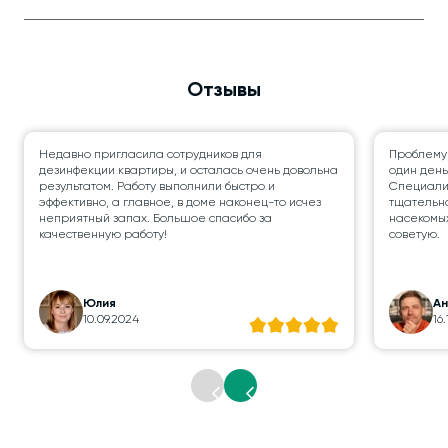
Отзывы
Недавно пригласила сотрудников для
Проблему
дезинфекции квартиры, и осталась очень довольна
один день
результатом. Работу выполнили быстро и
Специалис
эффективно, а главное, в доме наконец-то исчез
тщательно
неприятный запах. Большое спасибо за
насекомых
качественную работу!
советую.
Юлия
А
10.09.2024
16