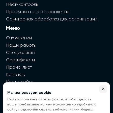
Пест-контроль
Просушка после затопления
Санитарная обработка для организаций
Меню
О компании
Наши работы
Специалисты
Сертификаты
Прайс-лист
Контакты
Карта сайта
✕
Мы используем cookie
2026 г. Cайт санэпидемстанции — Все права защищены
Сайт использует cookie-файлы, чтобы сделать
Все цены на сайте носят информационный
ваше пребывание на нем максимально удобным. К
характер, окончательная цена зависит от многих
сайту подключён сервис веб-аналитики Яндекс.
факторов. Информация с сайта не является