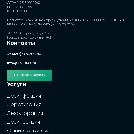
ОГРН 1177154022760
ИНН 7118021632
КПП 711801001
Регистрационный номер лицензии: 77.01.13.003.Л.000059.02.25 (ЕРУЛ
№ Л064-00111-77/01845104) от 07.02.2025
143500, Истра, улица 9-й
Гвардейской Дивизии, 9к1
Контакты
+7 (495) 128-98-36
info@uni-dez.ru
ОСТАВИТЬ ЗАЯВКУ
Услуги
Дезинфекция
Дератизация
Дезодорация
Дезинсекция
Санитарный аудит