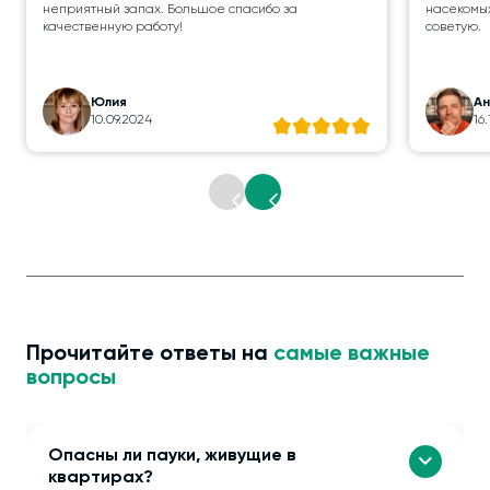
неприятный запах. Большое спасибо за
насекомых
качественную работу!
советую.
Юлия
А
10.09.2024
16
Прочитайте ответы на
самые важные
вопросы
Опасны ли пауки, живущие в
квартирах?