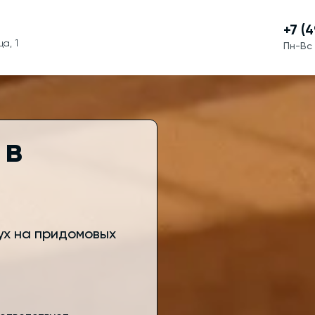
+7 (
а, 1
Пн-Вс 
 в
ух на придомовых