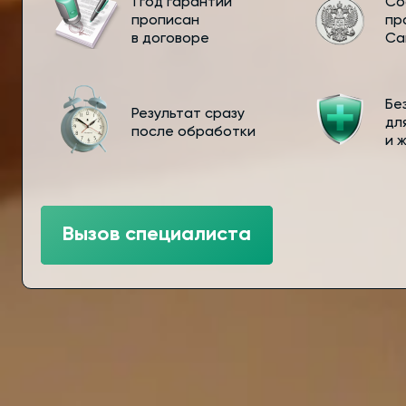
1 год гарантии
Со
прописан
пр
в договоре
Са
Бе
Результат сразу
дл
после обработки
и 
Вызов специалиста