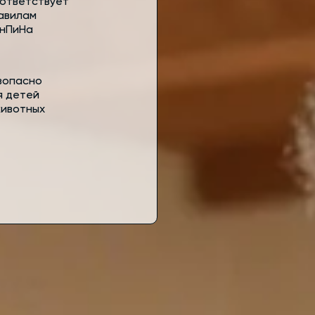
ответствует
авилам
нПиНа
зопасно
я детей
животных