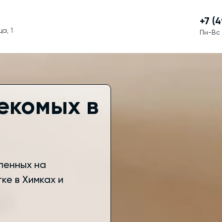
+7 (
а, 1
Пн-Вс 
екомых в
ленных на
ке в Химках и