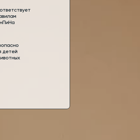
ответствует
авилам
нПиНа
зопасно
я детей
животных