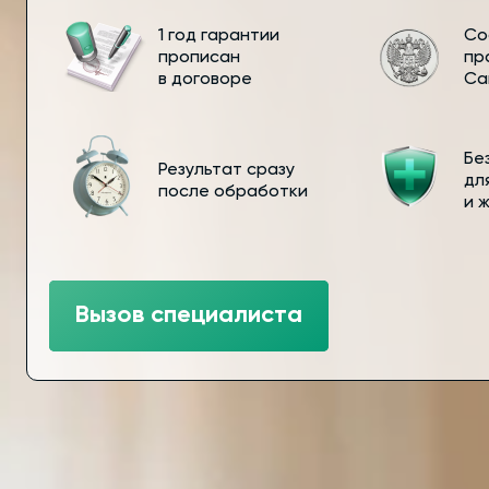
1 год гарантии
Со
прописан
пр
в договоре
Са
Бе
Результат сразу
дл
после обработки
и 
Вызов специалиста