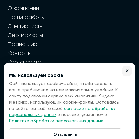
О компании
Наши работы
Специалисты
Сертификаты
Прайс-лист
Контакты
Карта сайта
✕
Мы используем cookie
2026 г. Cайт санэпидемстанции — Все права защищены
Сайт использует cookie-файлы, чтобы сделать
Все цены на сайте носят информационный
ваше пребывание на нем максимально удобным. К
характер, окончательная цена зависит от многих
сайту подключён сервис веб-аналитики Яндекс.
факторов. Информация с сайта не является
Метрика, использующий cookie-файлы. Оставаясь
публичной офертой.
на сайте, вы даёте своё
согласие на обработку
Мы — платформа, которая помогает вам найти
персональных данных
в порядке, указанном в
специалистов по дезинфекции. Мы не оказываем
Политике обработки персональных данных
.
услуги напрямую, а передаем ваши заявки
проверенным исполнителям.
Отклонить
Наша компания не несет ответственности за