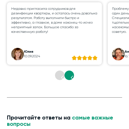
Недавно пригласила сотрудников для
Проблему
дезинфекции квартиры, и осталась очень довольна
один день
результатом. Работу выполнили быстро и
Специалис
эффективно, а главное, в доме наконец-то исчез
тщательно
неприятный запах. Большое спасибо за
насекомых
качественную работу!
советую.
Юлия
А
10.09.2024
16
Прочитайте ответы на
самые важные
вопросы