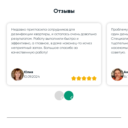
Отзывы
Недавно пригласила сотрудников для
Проблему
дезинфекции квартиры, и осталась очень довольна
один день
результатом. Работу выполнили быстро и
Специалис
эффективно, а главное, в доме наконец-то исчез
тщательно
неприятный запах. Большое спасибо за
насекомых
качественную работу!
советую.
Юлия
А
10.09.2024
16