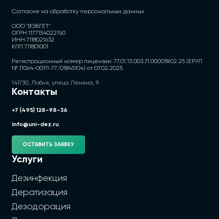
Согласие на обработку персональных данных
ООО "ВЭБГЕТ"
ОГРН 1177154022760
ИНН 7118021632
КПП 711801001
Регистрационный номер лицензии: 77.01.13.003.Л.000059.02.25 (ЕРУЛ
№ Л064-00111-77/01845104) от 07.02.2025
141730, Лобня, улица Ленина, 9
Контакты
+7 (495) 128-98-36
info@uni-dez.ru
ОСТАВИТЬ ЗАЯВКУ
Услуги
Дезинфекция
Дератизация
Дезодорация