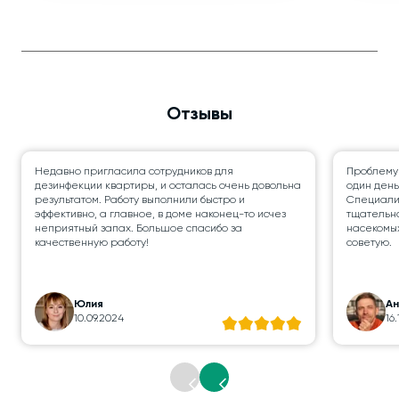
Отзывы
Недавно пригласила сотрудников для
Проблему
дезинфекции квартиры, и осталась очень довольна
один день
результатом. Работу выполнили быстро и
Специалис
эффективно, а главное, в доме наконец-то исчез
тщательно
неприятный запах. Большое спасибо за
насекомых
качественную работу!
советую.
Юлия
А
10.09.2024
16