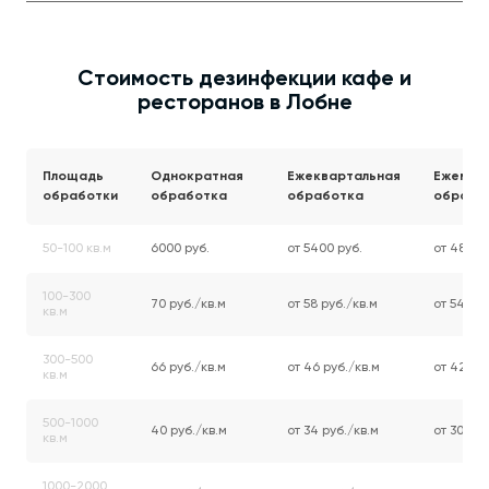
Стоимость дезинфекции кафе и
ресторанов в Лобне
Площадь
Однократная
Ежеквартальная
Ежемес
обработки
обработка
обработка
обрабо
50-100 кв.м
6000 руб.
от 5400 руб.
от 4800 
100-300
70 руб./кв.м
от 58 руб./кв.м
от 54 руб
кв.м
300-500
66 руб./кв.м
от 46 руб./кв.м
от 42 руб
кв.м
500-1000
40 руб./кв.м
от 34 руб./кв.м
от 30 руб
кв.м
1000-2000