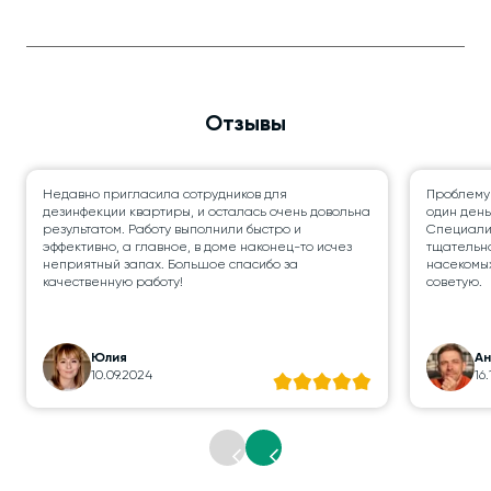
Отзывы
Недавно пригласила сотрудников для
Проблему
дезинфекции квартиры, и осталась очень довольна
один день
результатом. Работу выполнили быстро и
Специалис
эффективно, а главное, в доме наконец-то исчез
тщательно
неприятный запах. Большое спасибо за
насекомых
качественную работу!
советую.
Юлия
А
10.09.2024
16