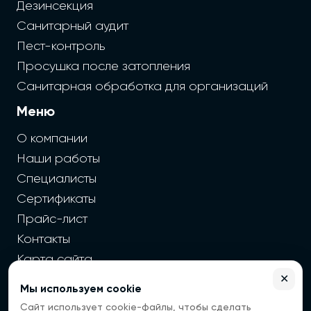
Дезинсекция
Санитарный аудит
Пест-контроль
Просушка после затопления
Санитарная обработка для организаций
Меню
О компании
Наши работы
Специалисты
Сертификаты
Прайс-лист
Контакты
Карта сайта
✕
Мы используем cookie
2026 г. Cайт санэпидемстанции — Все права защищены
Сайт использует cookie-файлы, чтобы сделать