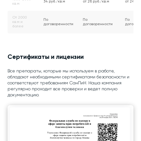
34 руб./кв.м
от 28 руб./кв.м
от 24 руб
кв.м
От 2000
По
По
По
кв.м и
договоренности
договоренности
договор
более
Сертификаты и лицензии
Все препараты, которые мы используем в работе,
обладают необходимыми сертификатами безопасности и
соответствуют требованиям СанПиН. Наша компания
регулярно проходит все проверки и ведет полную
документацию.