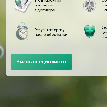
1 год гарантии
Со
прописан
пр
в договоре
Са
Бе
Результат сразу
дл
после обработки
и 
Вызов специалиста