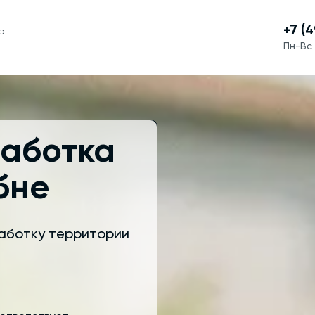
+7 (
ца
Пн-Вс 
работка
бне
аботку территории