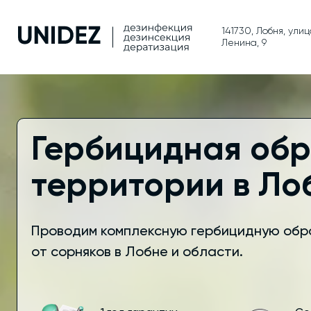
141730, Лобня, ули
Ленина, 9
Гербицидная об
территории в Ло
Проводим комплексную гербицидную обр
от сорняков в Лобне и области.