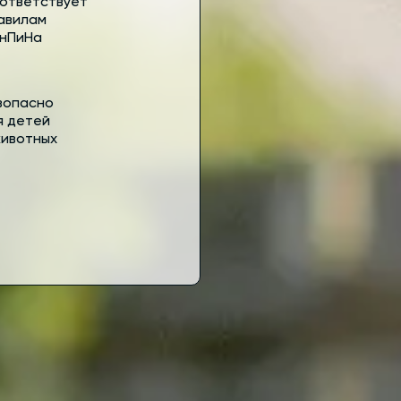
ответствует
авилам
нПиНа
зопасно
я детей
животных