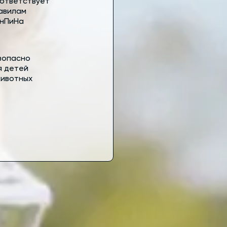
ответствует
авилам
нПиНа
зопасно
я детей
животных