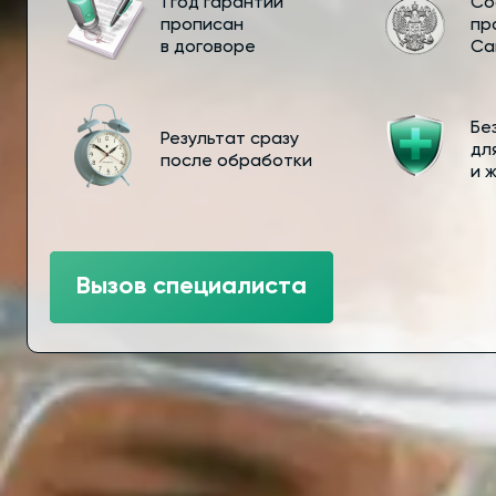
1 год гарантии
Со
прописан
пр
в договоре
Са
Бе
Результат сразу
дл
после обработки
и 
Вызов специалиста