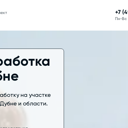
+7 (
пект
Пн-Вс 
работка
бне
аботку на участке
Дубне и области.