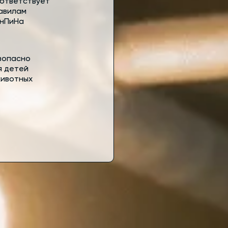
ответствует
авилам
нПиНа
зопасно
я детей
животных