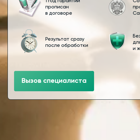
1 год гарантии
Со
прописан
пр
в договоре
Са
Бе
Результат сразу
дл
после обработки
и 
Вызов специалиста