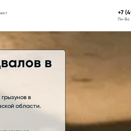
+7 (
пект
Пн-Вс 
валов в
грызунов в
вской области.