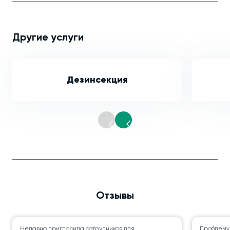
Другие услуги
Дезинсекция
Отзывы
Недавно пригласила сотрудников для
Проблему