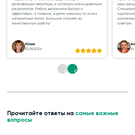
дезинфекции квартиры, и осталась очень довольна
один день
результатом. Работу выполнили быстро и
Специалис
эффективно, а главное, в доме наконец-то исчез
тщательно
неприятный запах. Большое спасибо за
насекомых
качественную работу!
советую.
Юлия
А
10.09.2024
16
Прочитайте ответы на
самые важные
вопросы