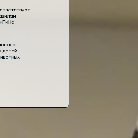
ответствует
авилам
нПиНа
зопасно
я детей
животных