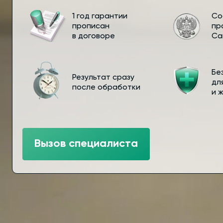
1 год гарантии
Со
прописан
пр
в договоре
Са
Бе
Результат сразу
дл
после обработки
и 
Вызов специалиста