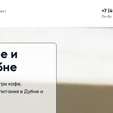
+7 (
пект
Пн-Вс 
е и
бне
ри кафе,
питания в Дубне и