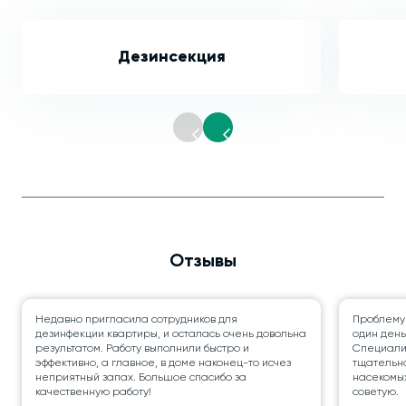
Дезинсекция
Отзывы
Недавно пригласила сотрудников для
Проблему
дезинфекции квартиры, и осталась очень довольна
один день
результатом. Работу выполнили быстро и
Специалис
эффективно, а главное, в доме наконец-то исчез
тщательно
неприятный запах. Большое спасибо за
насекомых
качественную работу!
советую.