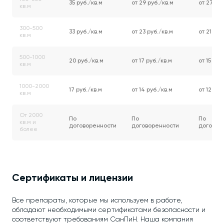
35 руб./кв.м
от 29 руб./кв.м
от 27 руб
кв.м
300-500
33 руб./кв.м
от 23 руб./кв.м
от 21 руб
кв.м
500-1000
20 руб./кв.м
от 17 руб./кв.м
от 15 руб
кв.м
1000-2000
17 руб./кв.м
от 14 руб./кв.м
от 12 руб
кв.м
От 2000
По
По
По
кв.м и
договоренности
договоренности
договор
более
Сертификаты и лицензии
Все препараты, которые мы используем в работе,
обладают необходимыми сертификатами безопасности и
соответствуют требованиям СанПиН. Наша компания