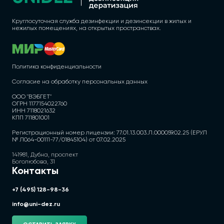
Круглосуточная служба дезинфекции и дезинсекции в жилых и
нежилых помещениях, на открытых пространствах.
Политика конфиденциальности
Согласие на обработку персональных данных
ООО "ВЭБГЕТ"
ОГРН 1177154022760
ИНН 7118021632
КПП 711801001
Регистрационный номер лицензии: 77.01.13.003.Л.000059.02.25 (ЕРУЛ
№ Л064-00111-77/01845104) от 07.02.2025
141981, Дубна, проспект
Боголюбова, 31
Контакты
+7 (495) 128-98-36
info@uni-dez.ru