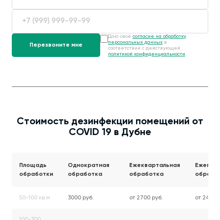
Даю своё
согласие на обработку
персональных данных
в
соответствии с действующей
политикой конфиденциальности
.
Стоимость дезинфекции помещений от
COVID 19 в Дубне
Площадь
Однократная
Ежеквартальная
Ежемес
обработки
обработка
обработка
обрабо
50-100 кв.м
3000 руб.
от 2700 руб.
от 2400 
100-300