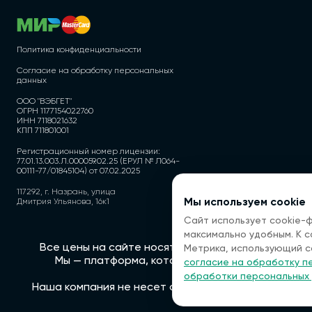
Политика конфиденциальности
Согласие на обработку персональных
данных
ООО "ВЭБГЕТ"
ОГРН 1177154022760
ИНН 7118021632
КПП 711801001
Регистрационный номер лицензии:
77.01.13.003.Л.000059.02.25 (ЕРУЛ № Л064-
00111-77/01845104) от 07.02.2025
117292, г. Назрань, улица
Мы используем cookie
Дмитрия Ульянова, 16к1
Сайт использует cookie-
максимально удобным. К 
Все цены на сайте носят информационный характе
Метрика, использующий c
Мы — платформа, которая помогает вам найти 
согласие на обработку п
обработки персональных
Наша компания не несет ответственности за качес
з