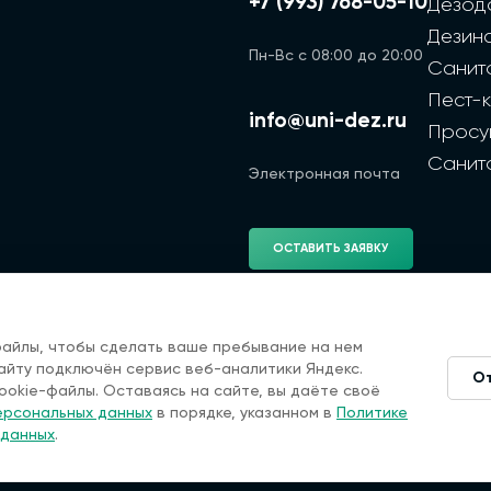
+7 (993) 768-05-10
Дезод
Дезин
Пн-Вс с 08:00 до 20:00
Санит
Пест-
info@uni-dez.ru
Просу
Санит
Электронная почта
ОСТАВИТЬ ЗАЯВКУ
файлы, чтобы сделать ваше пребывание на нем
сайту подключён сервис веб-аналитики Яндекс.
2026 г. Cайт санэпидемстанции — Все права защищены
О
р, окончательная цена зависит от многих факторов. Ин
ookie-файлы. Оставаясь на сайте, вы даёте своё
специалистов по дезинфекции. Мы не оказываем услуги 
ерсональных данных
в порядке, указанном в
Политике
исполнителям.
 данных
.
тво выполненных работ или услуг, предоставленных тре
аключаются непосредственно между вами и исполнителе