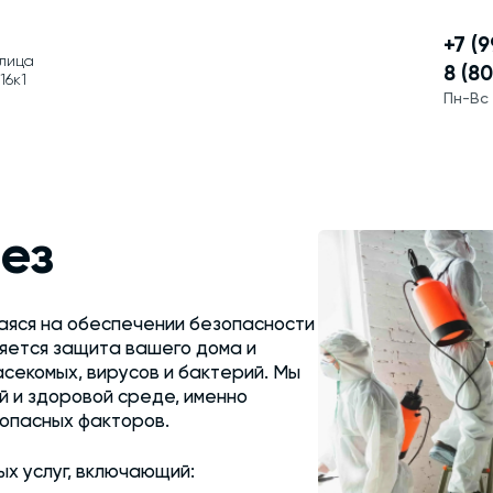
+7 (
улица
8 (8
16к1
Пн-Вс 
ез
аяся на обеспечении безопасности
яется защита вашего дома и
асекомых, вирусов и бактерий. Мы
ой и здоровой среде, именно
 опасных факторов.
х услуг, включающий: