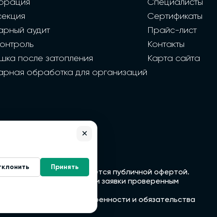
орация
Специалисты
секция
Сертификаты
арный аудит
Прайс-лист
контроль
Контакты
шка после затопления
Карта сайта
арная обработка для организаций
✕
тклонить
Принять
формация с сайта не является публичной офертой.
напрямую, а передаем ваши заявки проверенным
тьими лицами. Все договоренности и обязательства
м.