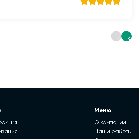
и
Меню
фекция
О компании
изация
Наши работы